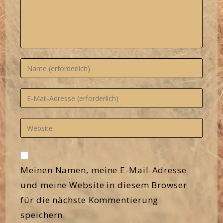
Gib
deinen
Namen
Gib
oder
deine
Benutzernamen
E-
Gib
zum
Mail-
deine
Kommentieren
Adresse
Website-
ein
zum
URL
Kommentieren
Meinen Namen, meine E-Mail-Adresse
ein
ein
und meine Website in diesem Browser
(optional)
für die nächste Kommentierung
speichern.