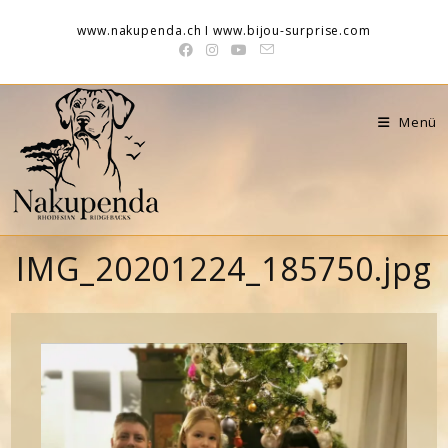
Zum
www.nakupenda.ch I www.bijou-surprise.com
Inhalt
springen
Menü
IMG_20201224_185750.jpg